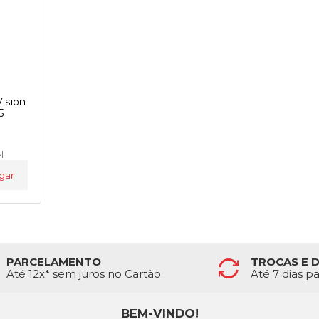
ision
5
l
gar
PARCELAMENTO
TROCAS E 
Até 12x* sem juros no Cartão
Até 7 dias p
BEM-VINDO!