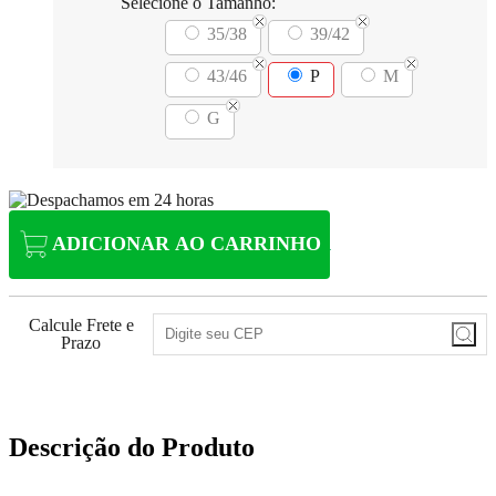
Selecione o Tamanho:
35/38
39/42
43/46
P
M
G
ADICIONAR AO CARRINHO
Calcule Frete e
Prazo
Descrição do Produto