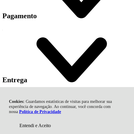
Pagamento
Entrega
Entregamos Em Todo Brasil
Correios
Cookies:
Guardamos estatísticas de visitas para melhorar sua
experiência de navegação. Ao continuar, você concorda com
Ativa Esportes, Caixa Postal - 1155 - AGF Bairro Oficinas - Centro
nossa
Política de Privacidade
- 88701-972 - Tubarão - SC
CNPJ: 30.194.089/0001-35 | © Todos os direitos reservados - Ativa
Esportes - 2026
Entendi e Aceito