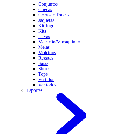
Conjuntos
Cuecas
Gorros e Toucas
Jaquetas
Kit Jogo
Kits
Luvas
Macacão/Macaquinho
Meias
Moletons
Regatas
Saias
Shorts
Tops
Vestidos
Ver todos
Esportes