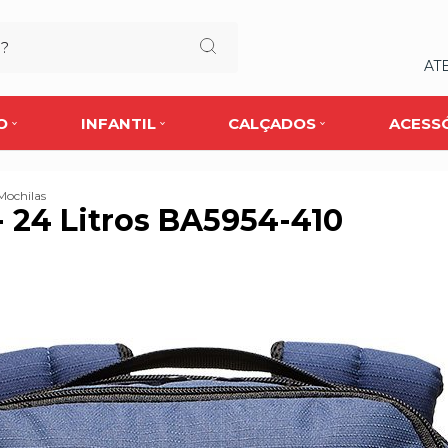
AT
O
INFANTIL
CALÇADOS
ACESS
Mochilas
 - 24 Litros BA5954-410