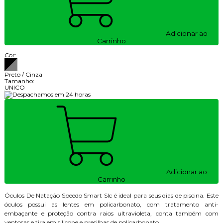
Adicionar ao
Carrinho
Cor:
Preto / Cinza
Tamanho:
UNICO
Adicionar ao
Carrinho
Óculos De Natação Speedo Smart Slc é ideal para seus dias de piscina. Este
óculos possui as lentes em policarbonato, com tratamento anti-
embaçante e proteção contra raios ultravioleta, conta também com
ventosas e tira em silicone e presilhas de policarbonato.