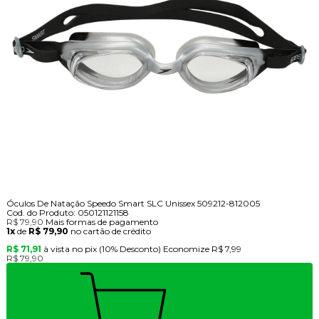
Óculos De Natação Speedo Smart SLC Unissex 509212-812005
Cod. do Produto: 050121121158
R$ 79,90
Mais formas de pagamento
1x
de
R$ 79,90
no cartão de crédito
R$ 71,91
à vista no pix
(10% Desconto)
Economize
R$ 7,99
R$ 79,90