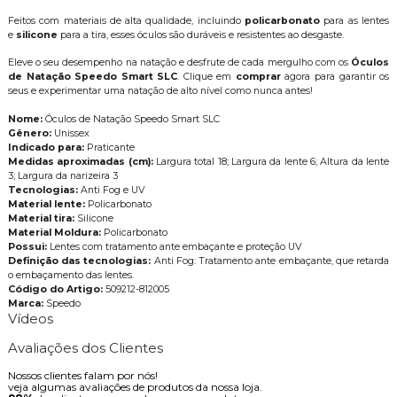
Feitos com materiais de alta qualidade, incluindo
policarbonato
para as lentes
e
silicone
para a tira, esses óculos são duráveis e resistentes ao desgaste.
Eleve o seu desempenho na natação e desfrute de cada mergulho com os
Óculos
de Natação Speedo Smart SLC
. Clique em
comprar
agora para garantir os
seus e experimentar uma natação de alto nível como nunca antes!
Nome:
Óculos de Natação Speedo Smart SLC
Gênero:
Unissex
Indicado para:
Praticante
Medidas aproximadas (cm):
Largura total 18; Largura da lente 6; Altura da lente
3; Largura da narizeira 3
Tecnologias:
Anti Fog e UV
Material lente:
Policarbonato
Material tira:
Silicone
Material Moldura:
Policarbonato
Possui:
Lentes com tratamento ante embaçante e proteção UV
Definição das tecnologias:
Anti Fog: Tratamento ante embaçante, que retarda
o embaçamento das lentes.
Código do Artigo:
509212-812005
Marca:
Speedo
Vídeos
Avaliações dos Clientes
Nossos clientes falam por nós!
veja algumas avaliações de produtos da nossa loja.