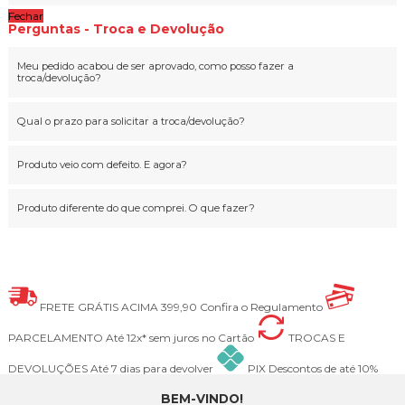
Fechar
Perguntas - Troca e Devolução
Meu pedido acabou de ser aprovado, como posso fazer a
troca/devolução?
Qual o prazo para solicitar a troca/devolução?
Produto veio com defeito. E agora?
Produto diferente do que comprei. O que fazer?
FRETE GRÁTIS ACIMA 399,90
Confira o Regulamento
PARCELAMENTO
Até 12x* sem juros no Cartão
TROCAS E
DEVOLUÇÕES
Até 7 dias para devolver
PIX
Descontos de até 10%
BEM-VINDO!