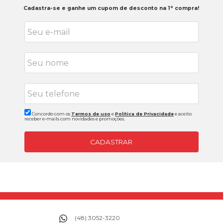
Cadastra-se e ganhe um cupom de desconto na 1° compra!
Concordo com os
Termos de uso
e
Politica de Privacidade
e aceito
receber e-mails com novidades e promoções.
CADASTRAR
(48) 3052-3220