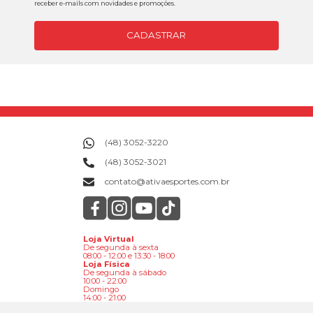
receber e-mails com novidades e promoções.
CADASTRAR
(48) 3052-3220
(48) 3052-3021
contato@ativaesportes.com.br
Loja Virtual
De segunda à sexta
08:00 - 12:00 e 13:30 - 18:00
Loja Física
De segunda à sábado
10:00 - 22:00
Domingo
14:00 - 21:00