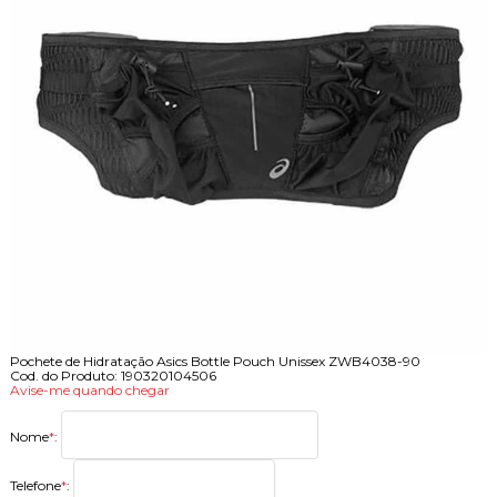
Pochete de Hidratação Asics Bottle Pouch Unissex ZWB4038-90
Cod. do Produto: 190320104506
Avise-me quando chegar
Nome
*
:
Telefone
*
: