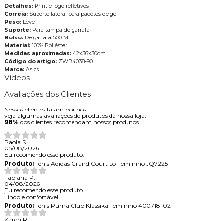
Detalhes:
Print e logo refletivos
Correia:
Suporte lateral para pacotes de gel
Peso:
Leve
Suporte:
Para tampa de garrafa
Bolso:
De garrafa 500 Ml
Material:
100% Poliéster
Medidas aproximadas:
42x36x30cm
Código do artigo:
ZWB4038-90
Marca:
Asics
Vídeos
Avaliações dos Clientes
Nossos clientes falam por nós!
veja algumas avaliações de produtos da nossa loja.
98%
dos clientes recomendam nossos produtos
Paola S.
05/08/2026
Eu recomendo esse produto.
Produto:
Tênis Adidas Grand Court Lo Feminino JQ7225
Fabiana P.
04/08/2026
Eu recomendo esse produto.
Lindo e confortável.
Produto:
Tênis Puma Club Klassika Feminino 400718-02
Karen R.