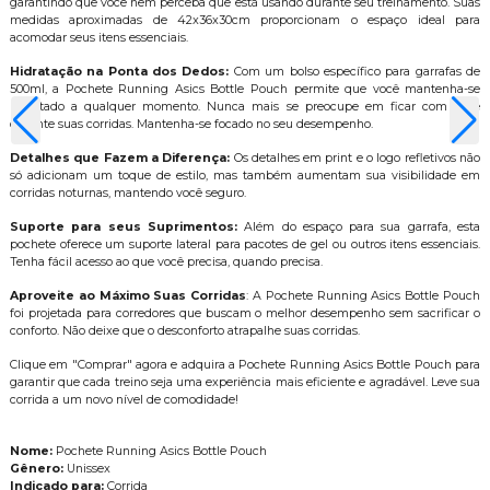
garantindo que você nem perceba que está usando durante seu treinamento. Suas
medidas aproximadas de 42x36x30cm proporcionam o espaço ideal para
acomodar seus itens essenciais.
Hidratação na Ponta dos Dedos:
Com um bolso específico para garrafas de
500ml, a Pochete Running Asics Bottle Pouch permite que você mantenha-se
hidratado a qualquer momento. Nunca mais se preocupe em ficar com sede
durante suas corridas. Mantenha-se focado no seu desempenho.
Detalhes que Fazem a Diferença:
Os detalhes em print e o logo refletivos não
só adicionam um toque de estilo, mas também aumentam sua visibilidade em
corridas noturnas, mantendo você seguro.
Suporte para seus Suprimentos:
Além do espaço para sua garrafa, esta
pochete oferece um suporte lateral para pacotes de gel ou outros itens essenciais.
Tenha fácil acesso ao que você precisa, quando precisa.
Aproveite ao Máximo Suas Corridas
: A Pochete Running Asics Bottle Pouch
foi projetada para corredores que buscam o melhor desempenho sem sacrificar o
conforto. Não deixe que o desconforto atrapalhe suas corridas.
Clique em "Comprar" agora e adquira a Pochete Running Asics Bottle Pouch para
garantir que cada treino seja uma experiência mais eficiente e agradável. Leve sua
corrida a um novo nível de comodidade!
Nome:
Pochete Running Asics Bottle Pouch
Gênero:
Unissex
Indicado para:
Corrida