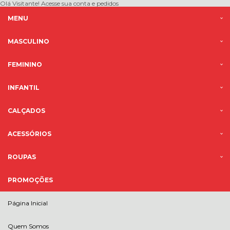
Olá Visitante!
Acesse sua conta e pedidos
MENU
MASCULINO
FEMININO
INFANTIL
CALÇADOS
ACESSÓRIOS
ROUPAS
PROMOÇÕES
Página Inicial
Quem Somos