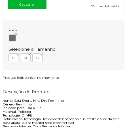
*
Campos obrigatórios
Cor:
Selecione o Tamanho:
P
M
G
Produto Indisponível no momento
Descrição do Produto
Nome: Saia Shorts Nike Dry Feminino
Gênero: Feminino
Indicado para: Dia a Dia
Material: Poliéster
Tecnologia: Dri-Fit
Definição da Tecnologia: Tecido de desempenho que afasta o suor da pele
para ajudá-lo a se manter seco e confortável.
Bermuda Interna: Com Bermuda Interna