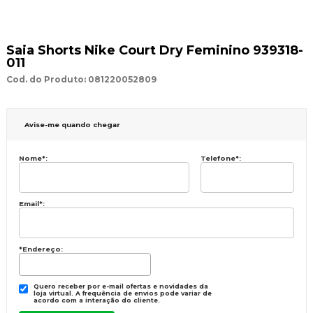
Saia Shorts Nike Court Dry Feminino 939318-
011
Cod. do Produto: 081220052809
Avise-me quando chegar
Nome
*
:
Telefone
*
:
Email
*
:
*Endereço:
Quero receber por e-mail ofertas e novidades da
loja virtual. A frequência de envios pode variar de
acordo com a interação do cliente.