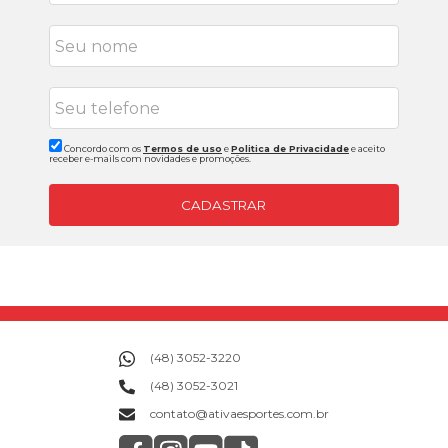
Concordo com os
Termos de uso
e
Politica de Privacidade
e aceito
receber e-mails com novidades e promoções.
CADASTRAR
(48) 3052-3220
(48) 3052-3021
contato@ativaesportes.com.br