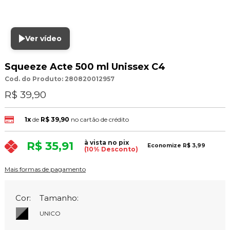
Ver vídeo
Squeeze Acte 500 ml Unissex C4
Cod. do Produto: 280820012957
R$ 39,90
1x
de
R$ 39,90
no cartão de crédito
à vista no pix
R$ 35,91
Economize
R$ 3,99
(10% Desconto)
Mais formas de pagamento
Cor:
Tamanho:
UNICO