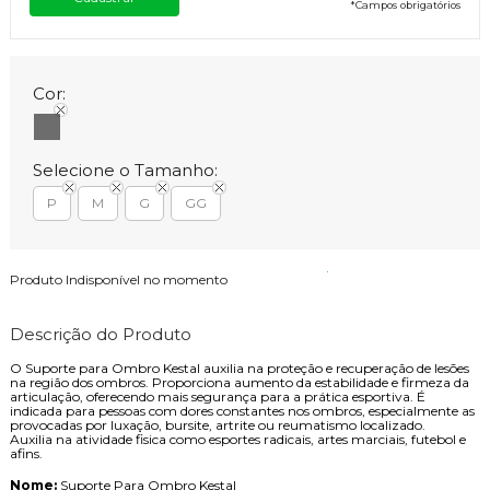
*
Campos obrigatórios
Cor:
Selecione o Tamanho:
P
M
G
GG
Produto Indisponível no momento
Descrição do Produto
O Suporte para Ombro Kestal auxilia na proteção e recuperação de lesões
na região dos ombros. Proporciona aumento da estabilidade e firmeza da
articulação, oferecendo mais segurança para a prática esportiva. É
indicada para pessoas com dores constantes nos ombros, especialmente as
provocadas por luxação, bursite, artrite ou reumatismo localizado.
Auxilia na atividade fisica como esportes radicais, artes marciais, futebol e
afins.
Nome:
Suporte Para Ombro Kestal