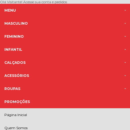
Olá Visitante!
Acesse sua conta e pedidos
MENU
MASCULINO
FEMININO
INFANTIL
CALÇADOS
ACESSÓRIOS
ROUPAS
PROMOÇÕES
Página Inicial
Quem Somos