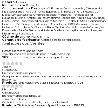
Gênero:
Unissex
Indicado para
: Proteção
Complemento da Descrição 1:
Firmeza Da Articulação, Oferecendo
Mais Segurança Para A Prática Esportiva. É Indicada Para Pessoas Com
Dores Constantes Nos Ombros, Especialmente As Provocadas Por
Luxação, Bursite, Artrite Ou Reumatismo Localizado. Auxilia Na Atividade
Fisica Como Esportes Radicais, Artes Marciais, Futebol E Afins. Composição
Borracha De Cloropreno Revestida Com Tecido 100% Poliamida. Itens
Inclusos: 01 Unidade Do Suporte Para Ombro Kestal Todas As Informações
Divulgadas São De Responsabilidade Do Fabricante/Fornecedor. Imagem
Meramente Ilustrativa.
Código do artigo
: KSN015-PTO
Garantia do fabricante
: Contra defeito de fabricação.
Avaliações dos Clientes
Nossos clientes falam por nós!
veja algumas avaliações de produtos da nossa loja.
98%
dos clientes recomendam nossos produtos
José M.
06/08/2026
Eu recomendo esse produto.
Compra de produto excelente em empresa séria e cumpridora de prazos!
Excelente,
Produto:
Tênis Asics Novablast 5 Masculino 1011B974-003
Maurício D.
06/08/2026
Eu recomendo esse produto.
Tênis muito bom
O tênis é de ótima qualidade, muito confortável.
Produto:
Tênis Adidas Duramo Speed 2 Masculino JP9223