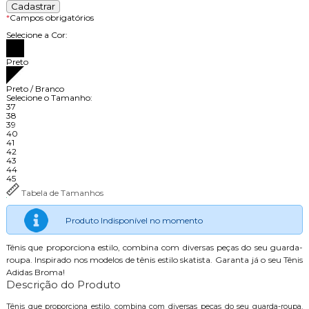
*
Campos obrigatórios
Selecione a Cor:
Preto
Preto / Branco
Selecione o Tamanho:
37
38
39
40
41
42
43
44
45
Tabela de Tamanhos
Produto Indisponível no momento
Tênis que proporciona estilo, combina com diversas peças do seu guarda-
roupa. Inspirado nos modelos de tênis estilo skatista. Garanta já o seu Tênis
Adidas Broma!
Descrição do Produto
Tênis que proporciona estilo, combina com diversas peças do seu guarda-roupa.