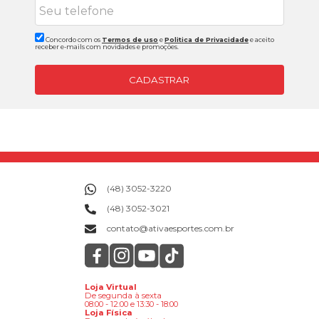
Concordo com os
Termos de uso
e
Politica de Privacidade
e aceito
receber e-mails com novidades e promoções.
CADASTRAR
(48) 3052-3220
(48) 3052-3021
contato@ativaesportes.com.br
Loja Virtual
De segunda à sexta
08:00 - 12:00 e 13:30 - 18:00
Loja Física