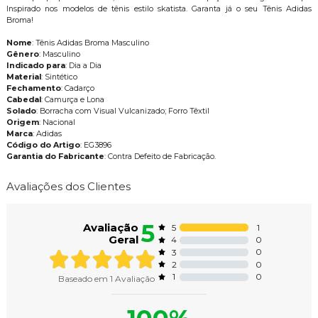
Inspirado nos modelos de tênis estilo skatista. Garanta já o seu Tênis Adidas
Broma!
Nome
: Tênis Adidas Broma Masculino
Gênero
: Masculino
Indicado para
: Dia a Dia
Material
: Sintético
Fechamento
: Cadarço
Cabedal
: Camurça e Lona
Solado
: Borracha com Visual Vulcanizado; Forro Têxtil
Origem
: Nacional
Marca
: Adidas
Código do Artigo
: EG3896
Garantia do Fabricante
: Contra Defeito de Fabricação.
Avaliações dos Clientes
5
Avaliação
1
5
Geral
0
4
0
3
0
2
0
1
Baseado em
1
Avaliação