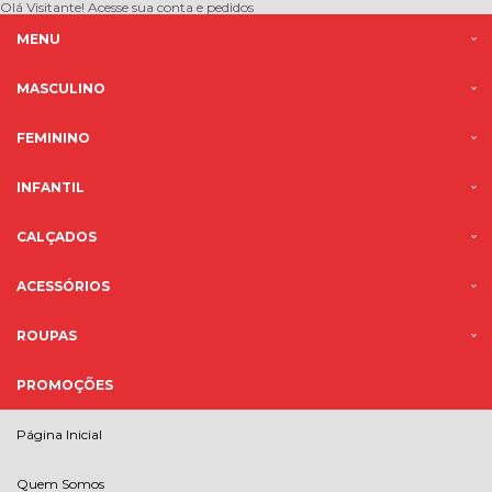
Olá Visitante!
Acesse sua conta e pedidos
MENU
MASCULINO
FEMININO
INFANTIL
CALÇADOS
ACESSÓRIOS
ROUPAS
PROMOÇÕES
Página Inicial
Quem Somos