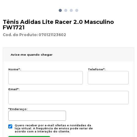
Tênis Adidas Lite Racer 2.0 Masculino
FW1721
Cod. do Produto: 070121123602
Avise-me quando chegar
Nome
*
:
Telefone
*
:
Email
*
:
*Endereço:
Quero receber por e-mail ofertas e novidades da
loja virtual. A frequência de envios pode variar de
acordo com a interação do cliente.