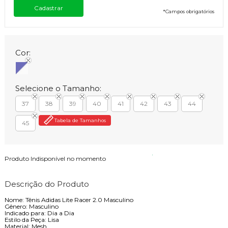
*
Campos obrigatórios
Cor:
Selecione o Tamanho:
37
38
39
40
41
42
43
44
Tabela de Tamanhos
45
Produto Indisponível no momento
Descrição do Produto
Nome: Tênis Adidas Lite Racer 2.0 Masculino
Gênero: Masculino
Indicado para: Dia a Dia
Estilo da Peça: Lisa
Material: Mesh