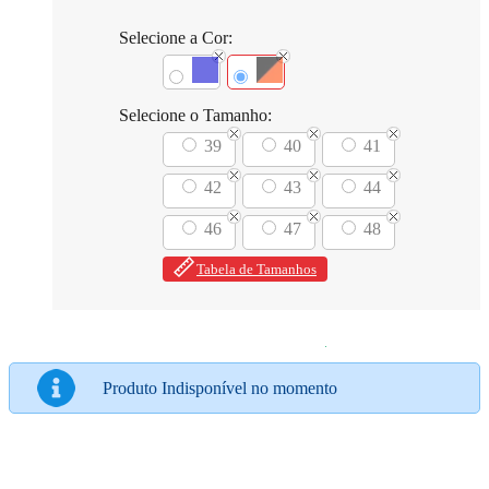
Selecione a Cor:
Selecione o Tamanho:
39
40
41
42
43
44
46
47
48
Tabela de Tamanhos
Produto Indisponível no momento