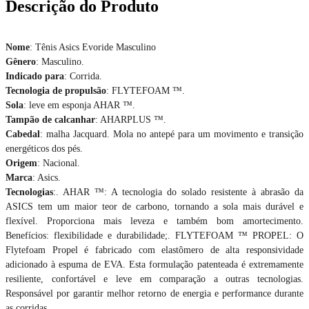
Descrição do Produto
Nome
: Tênis Asics Evoride Masculino
Gênero
: Masculino.
Indicado para
: Corrida.
Tecnologia de propulsão
: FLYTEFOAM ™.
Sola
: leve em esponja AHAR ™.
Tampão de calcanhar
: AHARPLUS ™.
Cabedal
: malha Jacquard. Mola no antepé para um movimento e transição
energéticos dos pés.
Origem
: Nacional.
Marca
: Asics.
Tecnologias
:. AHAR ™: A tecnologia do solado resistente à abrasão da
ASICS tem um maior teor de carbono, tornando a sola mais durável e
flexível. Proporciona mais leveza e também bom amortecimento.
Benefícios: flexibilidade e durabilidade;. FLYTEFOAM ™ PROPEL: O
Flytefoam Propel é fabricado com elastômero de alta responsividade
adicionado à espuma de EVA. Esta formulação patenteada é extremamente
resiliente, confortável e leve em comparação a outras tecnologias.
Responsável por garantir melhor retorno de energia e performance durante
as corridas.