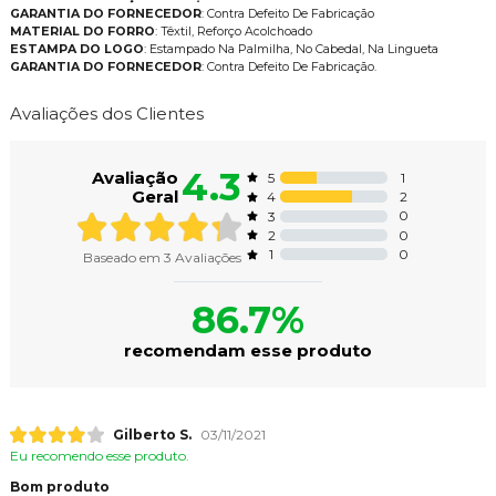
GARANTIA DO FORNECEDOR
: Contra Defeito De Fabricação
MATERIAL DO FORRO
: Têxtil, Reforço Acolchoado
ESTAMPA DO LOGO
: Estampado Na Palmilha, No Cabedal, Na Lingueta
GARANTIA DO FORNECEDOR
: Contra Defeito De Fabricação.
Avaliações dos Clientes
4.3
Avaliação
1
5
Geral
2
4
0
3
0
2
0
1
Baseado em
3
Avaliações
86.7%
recomendam esse produto
Gilberto S.
03/11/2021
Eu recomendo esse produto.
Bom produto