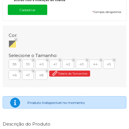
acordo com a interação do cliente.
*
Campos obrigatórios
Cor:
Selecione o Tamanho:
38
39
40
41
42
43
44
45
Tabela de Tamanhos
46
47
48
Produto Indisponível no momento
Descrição do Produto