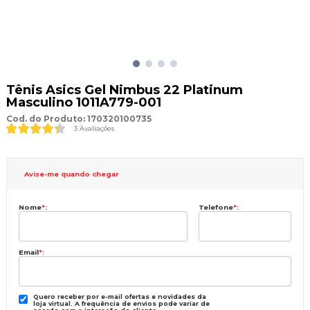
Tênis Asics Gel Nimbus 22 Platinum
Masculino 1011A779-001
Cod. do Produto: 170320100735
3 Avaliações
Avise-me quando chegar
Nome
*
:
Telefone
*
:
Email
*
:
Quero receber por e-mail ofertas e novidades da
loja virtual. A frequência de envios pode variar de