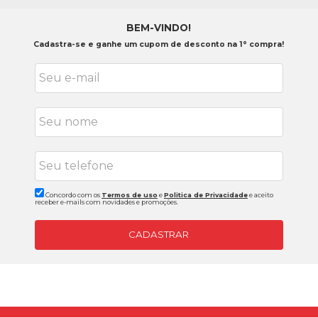
BEM-VINDO!
Cadastra-se e ganhe um cupom de desconto na 1° compra!
Concordo com os
Termos de uso
e
Politica de Privacidade
e aceito
receber e-mails com novidades e promoções.
CADASTRAR