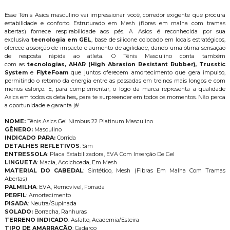
Esse Tênis Asics masculino vai impressionar você, corredor exigente que procura
estabilidade e conforto. Estruturado em Mesh (fibras em malha com tramas
abertas) fornece respirabilidade aos pés. A Asics é reconhecida por sua
exclusiva
tecnologia em GEL
, base de silicone colocado em locais estratégicos,
oferece absorção de impacto e aumento de agilidade, dando uma ótima sensação
de resposta rápida ao atleta. O Tênis Masculino conta também
com as
tecnologias, AHAR (High Abrasion Resistant Rubber), Trusstic
System
e
FlyteFoam
que juntos oferecem amortecimento que gera impulso,
permitindo o retorno da energia entre as passadas em treinos mais longos e com
menos esforço. E, para complementar, o logo da marca representa a qualidade
Asics em todos os detalhes
,
para te surpreender em todos os momentos. Não perca
a oportunidade e garanta já!
NOME:
Tênis Asics Gel Nimbus 22 Platinum Masculino
GÊNERO:
Masculino
INDICADO PARA:
Corrida
DETALHES REFLETIVOS
: Sim
ENTRESSOLA
: Placa Estabilizadora, EVA Com Inserção De Gel
LINGUETA
: Macia, Acolchoada, Em Mesh
MATERIAL DO CABEDAL
: Sintético, Mesh (Fibras Em Malha Com Tramas
Abertas)
PALMILHA
: EVA, Removível, Forrada
PERFIL
: Amortecimento
PISADA
: Neutra/Supinada
SOLADO:
Borracha, Ranhuras
TERRENO INDICADO
: Asfalto, Academia/Esteira
TIPO DE AMARRAÇÃO
: Cadarço