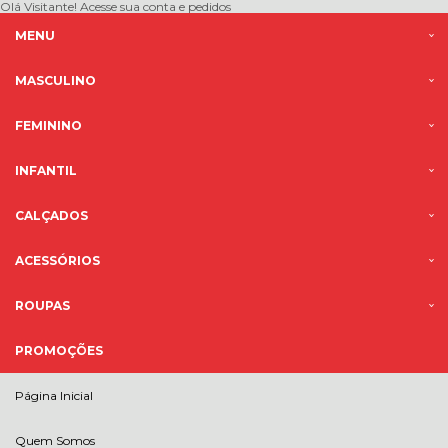
Olá Visitante!
Acesse sua conta e pedidos
MENU
MASCULINO
FEMININO
INFANTIL
CALÇADOS
ACESSÓRIOS
ROUPAS
PROMOÇÕES
Página Inicial
Quem Somos