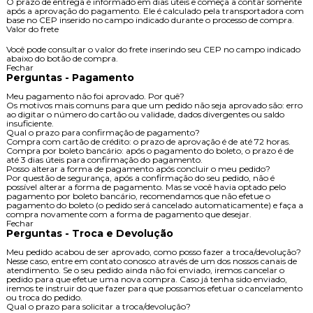
O prazo de entrega é informado em dias úteis e começa a contar somente
após a aprovação do pagamento. Ele é calculado pela transportadora com
base no CEP inserido no campo indicado durante o processo de compra.
Valor do frete
Você pode consultar o valor do frete inserindo seu CEP no campo indicado
abaixo do botão de compra.
Fechar
Perguntas - Pagamento
Meu pagamento não foi aprovado. Por quê?
Os motivos mais comuns para que um pedido não seja aprovado são: erro
ao digitar o número do cartão ou validade, dados divergentes ou saldo
insuficiente.
Qual o prazo para confirmação de pagamento?
Compra com cartão de crédito: o prazo de aprovação é de até 72 horas.
Compra por boleto bancário: após o pagamento do boleto, o prazo é de
até 3 dias úteis para confirmação do pagamento.
Posso alterar a forma de pagamento após concluir o meu pedido?
Por questão de segurança, após a confirmação do seu pedido, não é
possível alterar a forma de pagamento. Mas se você havia optado pelo
pagamento por boleto bancário, recomendamos que não efetue o
pagamento do boleto (o pedido será cancelado automaticamente) e faça a
compra novamente com a forma de pagamento que desejar.
Fechar
Perguntas - Troca e Devolução
Meu pedido acabou de ser aprovado, como posso fazer a troca/devolução?
Nesse caso, entre em contato conosco através de um dos nossos canais de
atendimento. Se o seu pedido ainda não foi enviado, iremos cancelar o
pedido para que efetue uma nova compra. Caso já tenha sido enviado,
iremos te instruir do que fazer para que possamos efetuar o cancelamento
ou troca do pedido.
Qual o prazo para solicitar a troca/devolução?