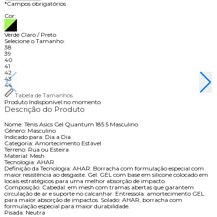
*
Campos obrigatórios
Cor:
Verde Claro / Preto
Selecione o Tamanho:
38
39
40
41
42
43
44
Tabela de Tamanhos
Produto Indisponível no momento
Descrição do Produto
Nome: Tênis Asics Gel Quantum 185 5 Masculino
Gênero: Masculino
Indicado para: Dia a Dia
Categoria: Amortecimento Estável
Terreno: Rua ou Esteira
Material: Mesh
Tecnologia: AHAR
Definição da Tecnologia: AHAR: Borracha com formulação especial com
maior resistência ao desgaste. Gel: GEL com base em silicone colocado em
locais estratégicos para uma melhor absorção de impacto.
Composição: Cabedal: em mesh com tramas abertas que garantem
circulação de ar e suporte no calcanhar. Entressola: amortecimento GEL
para maior absorção de impactos. Solado: AHAR, borracha com
formulação especial para maior durabilidade.
Pisada: Neutra