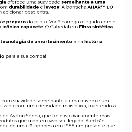
gia
oferece uma suavidade
semelhante a uma
 com
durabilidade
e
leveza
! A borracha
AHAR™ LO
 adicionar peso extra.
a e preparo
do piloto. Você carrega o legado com o
 o
icônico capacete
. O Cabedal em
Fibra sintética
m
tecnologia de amortecimento
e na
história
io
para a sua corrida!
a com suavidade semelhante a uma nuvem e um
tualizada com uma densidade mais baixa, mantendo a
o de Ayrton Senna, que treinava diariamente mais
o produtos que mantêm vivo seu legado. A edição
cebeu de uma fã japonesa em 1988 um presente que