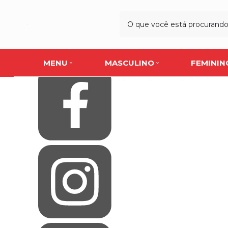
Olá Visitante!
Acesse sua conta e pedidos
Página Inicial
Quem Somos
Blog
Como Comprar
Fale Conosco
MENU
MASCULINO
FEMININ