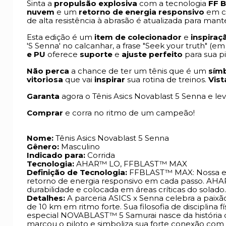
Sinta a
propulsão explosiva
com a tecnologia
FF 
nuvem
e um
retorno de energia responsivo
em ca
de alta resistência à abrasão é atualizada para mant
Esta edição é um
item de colecionador
e
inspiraç
'S Senna' no calcanhar, a frase "Seek your truth" (em
e PU
oferece
suporte
e
ajuste perfeito
para sua p
Não perca
a chance de ter um tênis que é um
símb
vitoriosa
que vai
inspirar
sua rotina de treinos.
Vist
Garanta
agora o Tênis Asics Novablast 5 Senna e le
Comprar
e corra no ritmo de um campeão!
Nome:
Tênis Asics Novablast 5 Senna
Gênero:
Masculino
Indicado para:
Corrida
Tecnologia:
AHAR™ LO, FFBLAST™ MAX
Definição de Tecnologia:
FFBLAST™ MAX: Nossa e
retorno de energia responsivo em cada passo. AHAR
durabilidade e colocada em áreas críticas do solado.
Detalhes:
A parceria ASICS x Senna celebra a paixã
de 10 km em ritmo forte. Sua filosofia de disciplina
especial NOVABLAST™ 5 Samurai nasce da história
marcou o piloto e simboliza sua forte conexão com