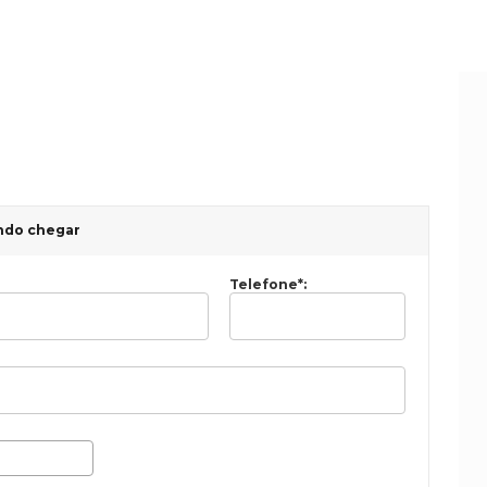
ndo chegar
Telefone
*
: