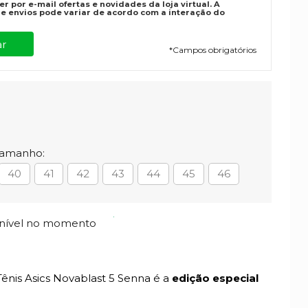
r por e-mail ofertas e novidades da loja virtual. A
e envios pode variar de acordo com a interação do
*
Campos obrigatórios
Tamanho:
40
41
42
43
44
45
46
onível no momento
ênis Asics Novablast 5 Senna é a
edição especial