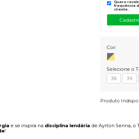
Quero recebe
frequência d
cliente.
Cor:
Selecione o 
38
39
Produto Indisp
rgia
e se inspira na
disciplina lendária
de Ayrton Senna, o T
de
!