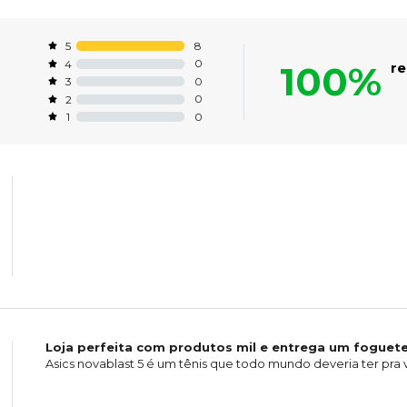
8
5
0
4
100%
r
0
3
0
2
0
1
Loja perfeita com produtos mil e entrega um foguet
Asics novablast 5 é um tênis que todo mundo deveria ter pra v