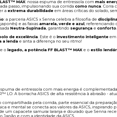
BLAST™ MAX
: nossa espuma de entressola com
mais ener
da passo, impulsionando sua corrida
como nunca
. Corra
er a
extrema durabilidade
em áreas críticas do solado, sem
ão
: a parceria ASICS x Senna celebra a filosofia de
disciplin
 japonês) e as faixas
amarela, verde e azul
, referenciando
isada
Neutra-Supinada
, garantindo
segurança
e
conforto
.
olo de excelência
. Este é o
investimento inteligente
e
a a lenda
e sinta a diferença no seu ritmo!
ve o
legado, a potência FF BLAST™ MAX
e o
estilo lendár
spuma de entressola com mais energia é complementad
™ LO: A borracha ASICS de alta resistência à abrasão - a
o compartilhada pela corrida, parte essencial da preparaçã
 física e mental se conecta aos valores da ASICS, inspirand
 de um capacete samurai laranja e dourado que Senna re
 o Japão e com a identidade da ASICS.