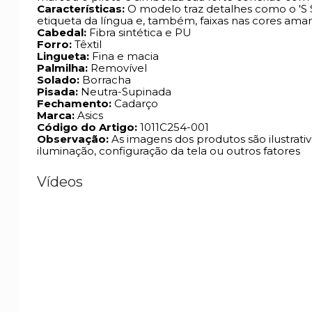
Características:
O modelo traz detalhes como o 'S S
etiqueta da língua e, também, faixas nas cores amar
Cabedal:
Fibra sintética e PU
Forro:
Têxtil
Lingueta:
Fina e macia
Palmilha:
Removível
Solado:
Borracha
Pisada:
Neutra-Supinada
Fechamento:
Cadarço
Marca:
Asics
Código do Artigo:
1011C254-001
Observação:
As imagens dos produtos são ilustrati
iluminação, configuração da tela ou outros fatores
Vídeos