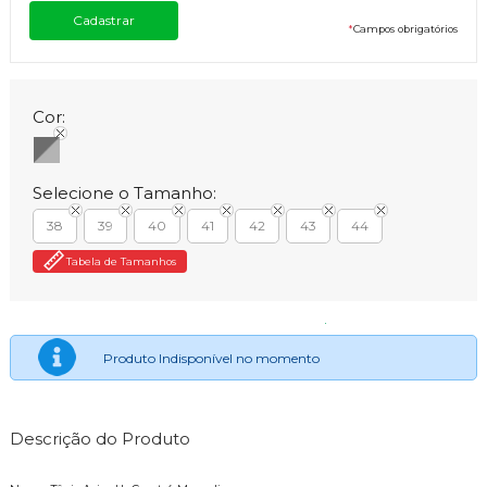
*
Campos obrigatórios
Cor:
Selecione o Tamanho:
38
39
40
41
42
43
44
Tabela de Tamanhos
Produto Indisponível no momento
Descrição do Produto