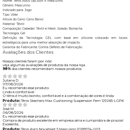
Nome: Tênis Asics UpCourt 4 Masculino
Gênero: Masculino
Indicado para: Jogo
Tipo: Vôlei
Altura do Cano: Cano Baixo
Material: Têxtil
Composição: Cabedal: Têxtil e Mesh; Solado: Borracha
Tecnologia: Gel
Definição da Tecnologia: GEL com base em silicone colocado em locais
estratégicos para uma melhor absorção de impacto.
Garantia do Fabricante: Contra Defeito de Fabricação.
Avaliações dos Clientes
Nossos clientes falam por nós!
veja algumas avaliações de produtos da nossa loja.
98%
dos clientes recomendam nossos produtos
Juliana D.
07/08/2026
Eu recomendo esse produto.
Lindo e confortável
O tênis é muito bonito, confortável e a combinação de cores é linda.
Produto:
Tênis Skechers Max Cushioning Suspension Fem 129265-LGPK
José M.
06/08/2026
Eu recomendo esse produto.
Compra de produto excelente em empresa séria e cumpridora de prazos!
Excelente,
Produto:
Tênis Asics Novablast 5 Masculino 1011B974-003