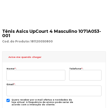
Tênis Asics UpCourt 4 Masculino 1071A053-
001
Cod. do Produto: 181120050800
Avise-me quando chegar
Nome
*
:
Telefone
*
:
Email
*
:
Quero receber por e-mail ofertas e novidades da
loja virtual. A frequência de envios pode variar de
acordo com a interação do cliente.