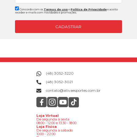
Concordo com os
Termos de uso
e
Politica de Privacidade
e aceito
receber e-mails com novidades e promoções.
CADASTRAR
(48) 3052-3220
(48) 3052-3021
contato@ativaesportes.com.br
Loja Virtual
De segunda à sexta
08:00 - 12:00 e 13:30 - 18:00
Loja Física
De segunda à sábado
10:00 - 22:00