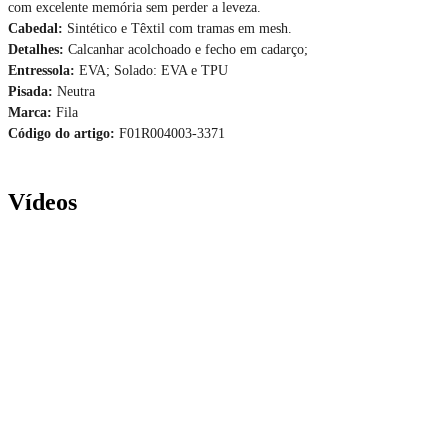
com excelente memória sem perder a leveza.
Cabedal:
Sintético e Têxtil com tramas em mesh.
Detalhes:
Calcanhar acolchoado e fecho em cadarço;
Entressola:
EVA; Solado: EVA e TPU
Pisada:
Neutra
Marca:
Fila
Código do artigo:
F01R004003-3371
Vídeos