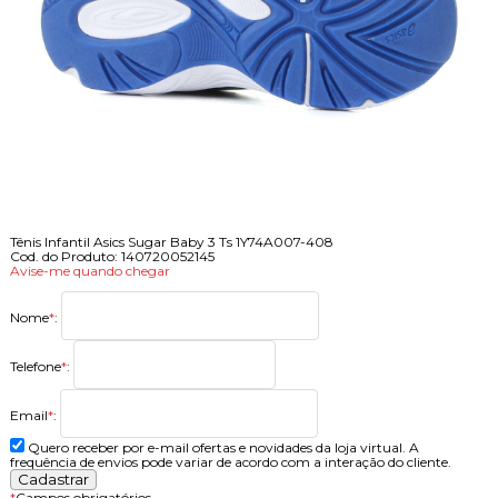
Tênis Infantil Asics Sugar Baby 3 Ts 1Y74A007-408
Cod. do Produto: 140720052145
Avise-me quando chegar
Nome
*
:
Telefone
*
:
Email
*
:
Quero receber por e-mail ofertas e novidades da loja virtual. A
frequência de envios pode variar de acordo com a interação do cliente.
*
Campos obrigatórios