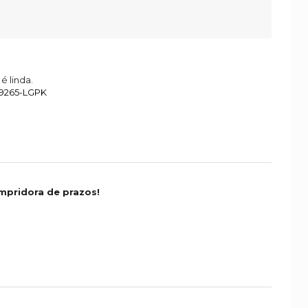
é linda.
29265-LGPK
mpridora de prazos!