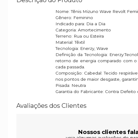
Nome: Tênis Mizuno Wave Revolt Femi
Gênero: Feminino
Indicado para: Dia a Dia
Categoria: Amortecimento
Terreno: Rua ou Esteira
Material: Têxtil
Tecnologia: Enerzy, Wave
Definição da Tecnologia: Enerzy:Tecn
retorno de energia comparado com o U4
cada passada.
Composição: Cabedal: Tecido respiráve
nos pontos de maior desgaste, garantin
Pisada: Neutra
Garantia do Fabricante: Contra Defeito
Avaliações dos Clientes
Nossos clientes fal
veja algumas avaliações de pro