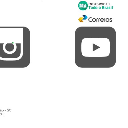
rão - SC
26