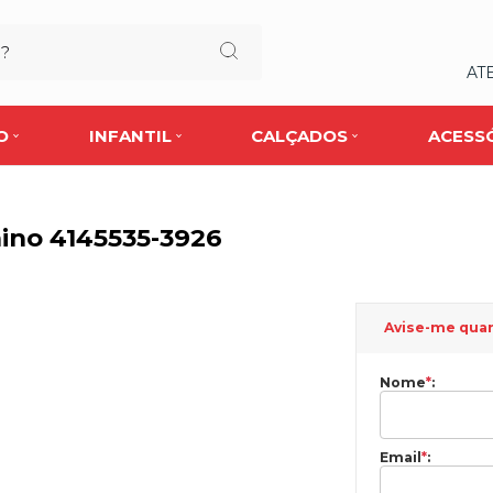
AT
O
INFANTIL
CALÇADOS
ACESS
ino 4145535-3926
Avise-me qua
Nome
*
:
Email
*
: