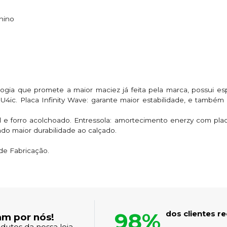
nino
ologia que promete a maior maciez já feita pela marca, possui
ic. Placa Infinity Wave: garante maior estabilidade, e também 
l e forro acolchoado. Entressola: amortecimento enerzy com pl
do maior durabilidade ao calçado.
 de Fabricação.
98%
dos clientes 
am por nós!
dutos da nossa loja.