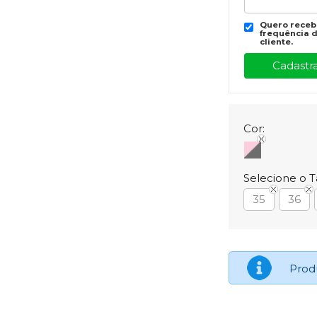
Quero recebe
frequência d
cliente.
Cor:
Selecione o 
35
36
Prod