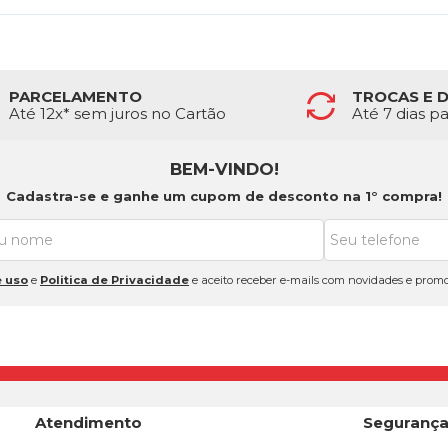
PARCELAMENTO
TROCAS E 
Até 12x* sem juros no Cartão
Até 7 dias p
BEM-VINDO!
Cadastra-se e ganhe um cupom de desconto na 1° compra!
 uso
e
Politica de Privacidade
e aceito receber e-mails com novidades e promo
Atendimento
Seguranç