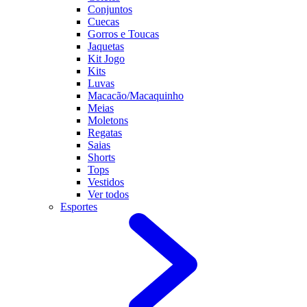
Conjuntos
Cuecas
Gorros e Toucas
Jaquetas
Kit Jogo
Kits
Luvas
Macacão/Macaquinho
Meias
Moletons
Regatas
Saias
Shorts
Tops
Vestidos
Ver todos
Esportes