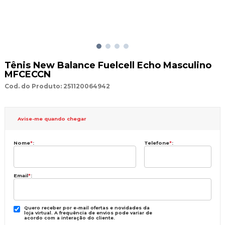
Tênis New Balance Fuelcell Echo Masculino
MFCECCN
Cod. do Produto: 251120064942
Avise-me quando chegar
Nome
*
:
Telefone
*
:
Email
*
:
Quero receber por e-mail ofertas e novidades da
loja virtual. A frequência de envios pode variar de
acordo com a interação do cliente.