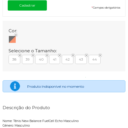
*
Campos obrigatórios
Cor:
Selecione o Tamanho:
38
39
40
41
42
43
44
Produto Indisponível no momento
Descrição do Produto
Nome: Tênis New Balance FuelCell Echo Masculino
Gênero: Masculino