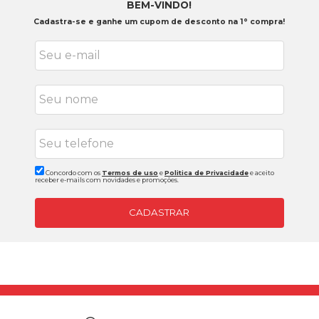
BEM-VINDO!
Cadastra-se e ganhe um cupom de desconto na 1° compra!
Concordo com os
Termos de uso
e
Politica de Privacidade
e aceito
receber e-mails com novidades e promoções.
CADASTRAR