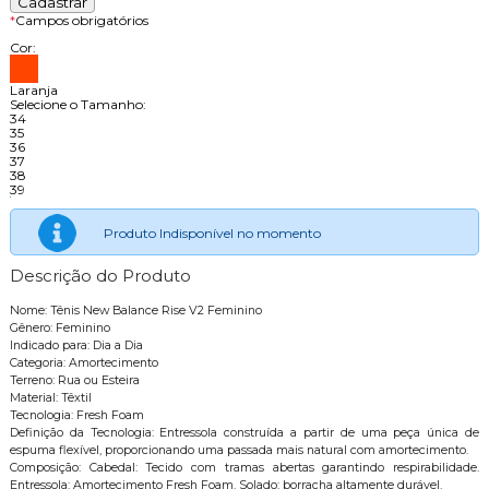
*
Campos obrigatórios
Cor:
Laranja
Selecione o Tamanho:
34
35
36
37
38
39
Produto Indisponível no momento
Descrição do Produto
Nome: Tênis New Balance Rise V2 Feminino
Gênero: Feminino
Indicado para: Dia a Dia
Categoria: Amortecimento
Terreno: Rua ou Esteira
Material: Têxtil
Tecnologia: Fresh Foam
Definição da Tecnologia: Entressola construída a partir de uma peça única de
espuma flexível, proporcionando uma passada mais natural com amortecimento.
Composição: Cabedal: Tecido com tramas abertas garantindo respirabilidade.
Entressola: Amortecimento Fresh Foam. Solado: borracha altamente durável.