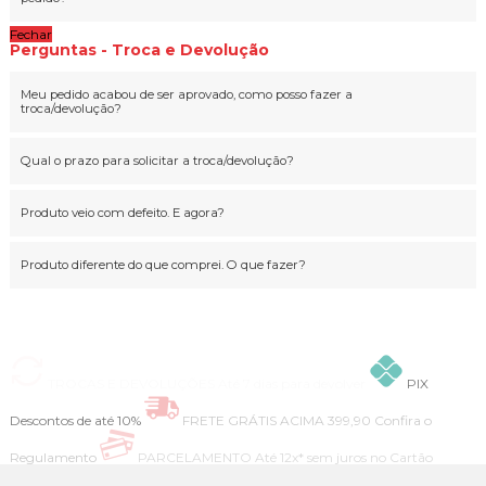
Fechar
Perguntas - Troca e Devolução
Meu pedido acabou de ser aprovado, como posso fazer a
troca/devolução?
Qual o prazo para solicitar a troca/devolução?
Produto veio com defeito. E agora?
Produto diferente do que comprei. O que fazer?
TROCAS E DEVOLUÇÕES
Até 7 dias para devolver
PIX
Descontos de até 10%
FRETE GRÁTIS ACIMA 399,90
Confira o
Regulamento
PARCELAMENTO
Até 12x* sem juros no Cartão