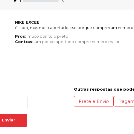
0
1
NIKE EXCEE
é lindo, mas meio apertado isso porque comprei um numero 
Prós:
muito bonito o preto
Contras:
um pouco apertado compre numero maior
Outras respostas que pode
Frete e Envio
Pagam
Enviar