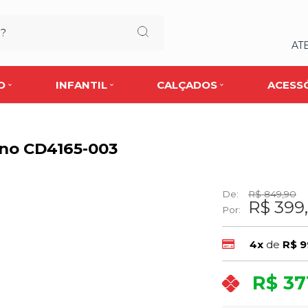
AT
O
INFANTIL
CALÇADOS
ACESS
ino CD4165-003
De:
R$ 849,90
R$ 399
Por:
4x
de
R$ 9
R$ 37