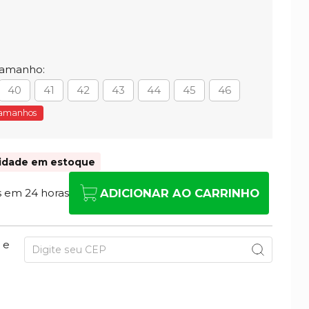
Tamanho:
40
41
42
43
44
45
46
Tamanhos
idade em estoque
ADICIONAR AO CARRINHO
 e