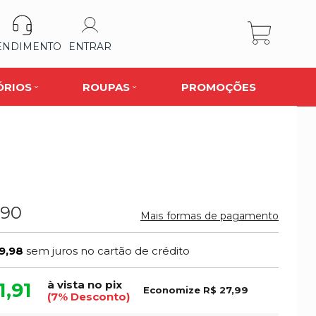
ENDIMENTO
ENTRAR
ÓRIOS
ROUPAS
PROMOÇÕES
,90
Mais formas de pagamento
9,98
sem juros no cartão de crédito
à vista no pix
1,91
Economize
R$ 27,99
(7% Desconto)