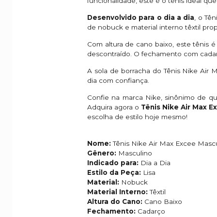
funcionalidade, este é o tênis ideal qu
Desenvolvido para o dia a dia
, o Tê
de nobuck e material interno têxtil pr
Com altura de cano baixo, este tênis 
descontraído. O fechamento com cadar
A sola de borracha do Tênis Nike Air 
dia com confiança.
Confie na marca Nike, sinônimo de qu
Adquira agora o
Tênis Nike Air Max E
escolha de estilo hoje mesmo!
Nome:
Tênis Nike Air Max Excee Masc
Gênero:
Masculino
Indicado para:
Dia a Dia
Estilo da Peça:
Lisa
Material:
Nobuck
Material Interno:
Têxtil
Altura do Cano:
Cano Baixo
Fechamento:
Cadarço