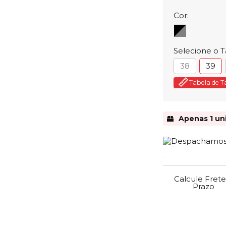
Cor:
Selecione o 
38
39
Tabela de 
Apenas 1 un
Calcule Frete
Prazo