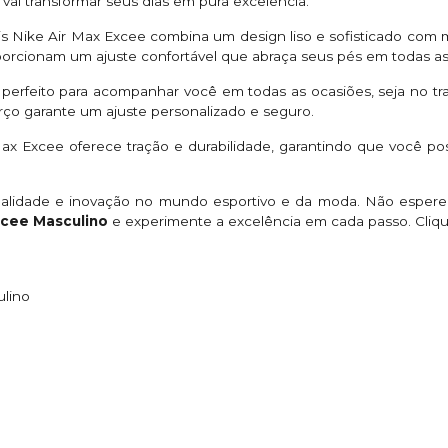
e vai transformar seus dias em pura excelência.
nis Nike Air Max Excee combina um design liso e sofisticado com m
oporcionam um ajuste confortável que abraça seus pés em todas as 
é perfeito para acompanhar você em todas as ocasiões, seja no 
ço garante um ajuste personalizado e seguro.
Max Excee oferece tração e durabilidade, garantindo que você pos
alidade e inovação no mundo esportivo e da moda. Não espere ma
xcee Masculino
e experimente a excelência em cada passo. Cli
ulino