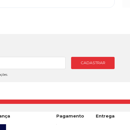
P
CADASTRAR
ções.
ança
Pagamento
Entrega