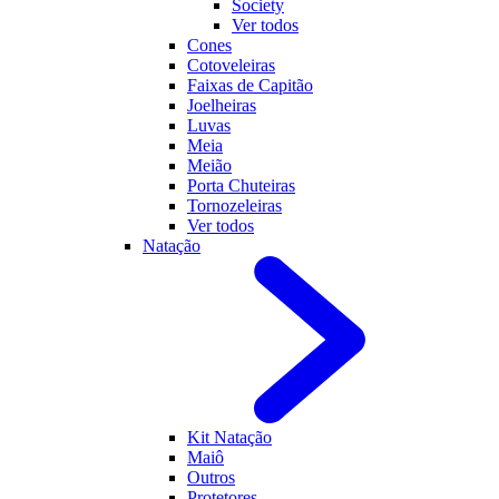
Society
Ver todos
Cones
Cotoveleiras
Faixas de Capitão
Joelheiras
Luvas
Meia
Meião
Porta Chuteiras
Tornozeleiras
Ver todos
Natação
Kit Natação
Maiô
Outros
Protetores