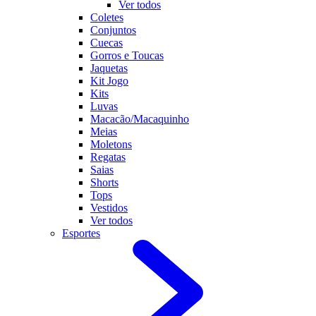
Ver todos
Coletes
Conjuntos
Cuecas
Gorros e Toucas
Jaquetas
Kit Jogo
Kits
Luvas
Macacão/Macaquinho
Meias
Moletons
Regatas
Saias
Shorts
Tops
Vestidos
Ver todos
Esportes