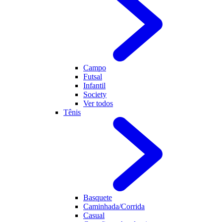
Campo
Futsal
Infantil
Society
Ver todos
Tênis
Basquete
Caminhada/Corrida
Casual