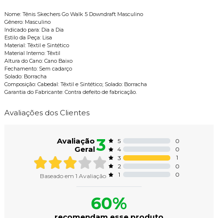
Nome: Tênis Skechers Go Walk 5 Downdraft Masculino
Gênero: Masculino
Indicado para: Dia a Dia
Estilo da Peça: Lisa
Material: Têxtil e Sintético
Material Interno: Têxtil
Altura do Cano: Cano Baixo
Fechamento: Sem cadarço
Solado: Borracha
Composição: Cabedal: Têxtil e Sintético; Solado: Borracha
Garantia do Fabricante: Contra defeito de fabricação.
Avaliações dos Clientes
3
Avaliação
0
5
Geral
0
4
1
3
0
2
0
1
Baseado em
1
Avaliação
60%
recomendam esse produto