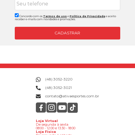
Concordo com os
Termos de uso
e
Politica de Privacidade
e aceito
receber e-mails com novidades e promoções.
CADASTRAR
(48) 3052-3220
(48) 3052-3021
contato@ativaesportes.com.br
Loja Virtual
De segunda à sexta
08:00 - 12:00 e 13:30 - 18:00
Loja Física