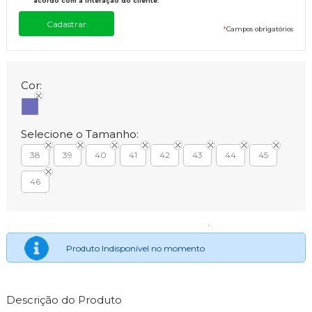
acordo com a interação do cliente.
*
Campos obrigatórios
Cor:
Selecione o Tamanho:
38
39
40
41
42
43
44
45
46
Produto Indisponível no momento
Descrição do Produto