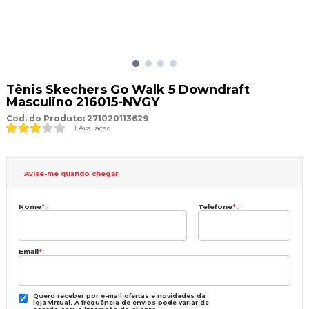
Tênis Skechers Go Walk 5 Downdraft
Masculino 216015-NVGY
Cod. do Produto: 271020113629
1 Avaliação
Avise-me quando chegar
Nome
*
:
Telefone
*
:
Email
*
:
Quero receber por e-mail ofertas e novidades da
loja virtual. A frequência de envios pode variar de