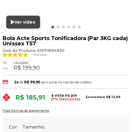
Ver vídeo
Bola Acte Sports Tonificadora (Par 3KG cada)
Unissex T57
Cod. do Produto: 010719104830
1 Avaliação
De:
R$ 259,90
R$ 199,90
Por:
2x
de
R$ 99,95
sem juros no cartão de crédito
à vista no pix
R$ 185,91
Economize
R$ 13,99
(7% Desconto)
Mais formas de pagamento
Cor:
Tamanho: