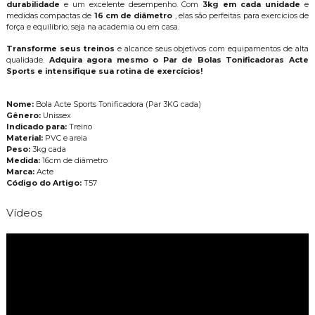
durabilidade
e um excelente desempenho. Com
3kg em cada unidade
e
medidas compactas de
16 cm de diâmetro
, elas são perfeitas para exercícios de
força e equilíbrio, seja na academia ou em casa.
Transforme seus treinos
e alcance seus objetivos com equipamentos de alta
qualidade.
Adquira agora mesmo o Par de Bolas Tonificadoras Acte
Sports e intensifique sua rotina de exercícios!
Nome:
Bola Acte Sports Tonificadora (Par 3KG cada)
Gênero:
Unissex
Indicado para:
Treino
Material:
PVC e areia
Peso:
3kg cada
Medida:
16cm de diâmetro
Marca:
Acte
Código do Artigo:
T57
Vídeos