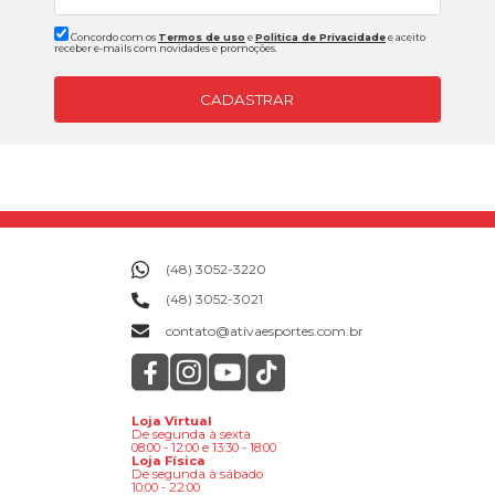
Concordo com os
Termos de uso
e
Politica de Privacidade
e aceito
receber e-mails com novidades e promoções.
CADASTRAR
(48) 3052-3220
(48) 3052-3021
contato@ativaesportes.com.br
Loja Virtual
De segunda à sexta
08:00 - 12:00 e 13:30 - 18:00
Loja Física
De segunda à sábado
10:00 - 22:00