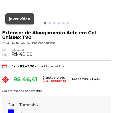
Ver vídeo
Extensor de Alongamento Acte em Gel
Unissex T90
Cod. do Produto: 130520010526
De:
R$ 139,90
R$ 49,90
Por:
1x
de
R$ 49,90
no cartão de crédito
à vista no pix
R$ 46,41
Economize
R$ 3,49
(7% Desconto)
Mais formas de pagamento
Cor:
Tamanho:
U