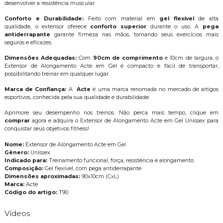
desenvolver a resistência muscular.
Conforto e Durabilidade:
Feito com material em
gel flexível
de alta
qualidade, o extensor oferece
conforto superior
durante o uso. A
pega
antiderrapante
garante firmeza nas mãos, tornando seus exercícios mais
seguros e eficazes.
Dimensões Adequadas:
Com
90cm de comprimento
e 10cm de largura, o
Extensor de Alongamento Acte em Gel é compacto e fácil de transportar,
possibilitando treinar em qualquer lugar.
Marca de Confiança:
A
Acte
é uma marca renomada no mercado de artigos
esportivos, conhecida pela sua qualidade e durabilidade.
Aprimore seu desempenho nos treinos. Não perca mais tempo, clique em
comprar
agora e adquira o Extensor de Alongamento Acte em Gel Unissex para
conquistar seus objetivos fitness!
Nome:
Extensor de Alongamento Acte em Gel
Gênero:
Unissex
Indicado para:
Treinamento funcional, força, resistência e alongamento
Composição:
Gel flexível, com pega antiderrapante
Dimensões aproximadas:
90x10cm (CxL)
Marca:
Acte
Código do artigo:
T90
Vídeos