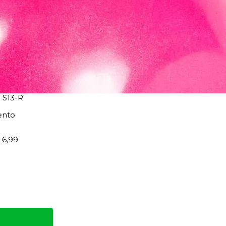
S13-R
ento
 6,99