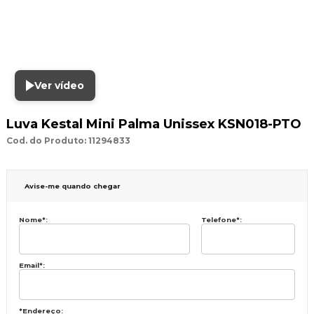
Ver vídeo
Luva Kestal Mini Palma Unissex KSN018-PTO
Cod. do Produto: 11294833
Avise-me quando chegar
Nome
*
:
Telefone
*
:
Email
*
:
*Endereço: