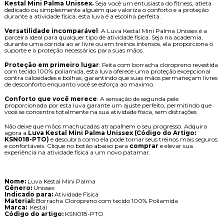
Kestal Mini Palma Unissex.
Seja você um entusiasta do fitness, atleta
dedicado ou simplesmente alguém que valoriza o conforto e a proteção
durante a atividade física, esta luva é a escolha perfeita.
Versatilidade incomparável
: A Luva Kestal Mini Palma Unissex é a
parceira ideal para qualquer tipo de atividade física. Seja na academia,
durante uma corrida ao ar livre ou em treinos intensos, ela proporciona o
suporte e a proteção necessários para suas mãos.
Proteção em primeiro lugar
: Feita com borracha cloropreno revestida
com tecido 100% poliamida, esta luva oferece uma proteção excepcional
contra calosidades e bolhas, garantindo que suas mãos permaneçam livres
de desconforto enquanto você se esforça ao máximo.
Conforto que você merece
: A sensação de segunda pele
proporcionada por esta luva garante um ajuste perfeito, permitindo que
você se concentre totalmente na sua atividade física, sem distrações.
Não deixe que mãos machucadas atrapalhem o seu progresso. Adquira
agora a
Luva Kestal Mini Palma Unissex (Código do Artigo:
KSN018-PTO)
e descubra como ela pode tornar seus treinos mais seguros
e confortáveis. Clique no botão abaixo para
comprar
e elevar sua
experiência na atividade física a um novo patamar.
Nome:
Luva Kestal Mini Palma
Gênero:
Unissex
Indicado para:
Atividade Física
Material:
Borracha Cloropreno com tecido 100% Poliamida
Marca:
Kestal
Código do artigo:
KSN018-PTO