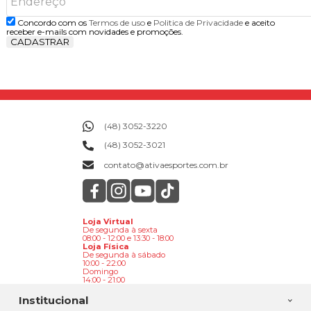
Concordo com os
Termos de uso
e
Politica de Privacidade
e aceito
receber e-mails com novidades e promoções.
CADASTRAR
(48) 3052-3220
(48) 3052-3021
contato@ativaesportes.com.br
Loja Virtual
De segunda à sexta
08:00 - 12:00 e 13:30 - 18:00
Loja Física
De segunda à sábado
10:00 - 22:00
Domingo
14:00 - 21:00
Institucional