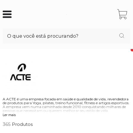
A ACTE é uma empresa focada em saúde e qualidade de vida, revendedora
de produtos para Yoga, pilates, treino funcional, fitness e artigos esportivos.
A empresa vem numa caminhada desde 2010 conquistando milhares de
pessoas que necessitam ou querem melhorar seu estilo de vida.
Ler mais
Os produtos da empresa procuram sempre alinhar a qualidade de vida
com o bom desempenho. De uma forma que possa mudar a vida de
365
milhões dos compradores da marca. A marca traz como objetivo poder
levar este bem estar saudável para que todos possam usufruir de uma