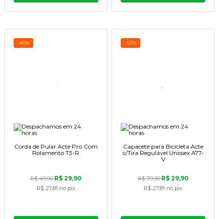
-40%
-62%
Corda de Pular Acte Pro Com
Capacete para Bicicleta Acte
Rolamento T3-R
c/Tira Regulável Unissex A77-
V
R$ 29,90
R$ 29,90
R$ 49,90
R$ 79,90
R$ 27,81
no pix
R$ 27,81
no pix