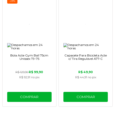
-23%
Bola Acte Gym Ball 75cm
Capacete Para Bicicleta Acte
Unissex T9-75
c/ Tira Regulável A77-C
R$ 99,90
R$ 49,90
R$ 129,90
R$ 92,91
no pix
R$ 44,91
no pix
COMPRAR
COMPRAR