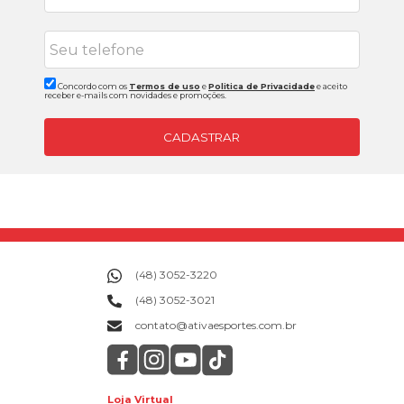
Concordo com os
Termos de uso
e
Politica de Privacidade
e aceito
receber e-mails com novidades e promoções.
CADASTRAR
(48) 3052-3220
(48) 3052-3021
contato@ativaesportes.com.br
Loja Virtual