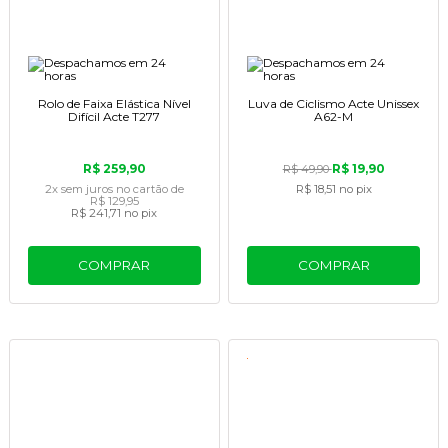
Rolo de Faixa Elástica Nível
Luva de Ciclismo Acte Unissex
Difícil Acte T277
A62-M
R$ 259,90
R$ 19,90
R$ 49,90
2x
sem juros
no cartão
de
R$ 18,51
no pix
R$ 129,95
R$ 241,71
no pix
COMPRAR
COMPRAR