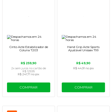
Cinto Acte Estabilizador de
Hand Grip Acte Sports
Coluna T203
Ajustável Unissex T99
R$ 259,90
R$ 49,90
2x
sem juros
no cartão
de
R$ 44,91
no pix
R$ 129,95
R$ 241,71
no pix
COMPRAR
COMPRAR