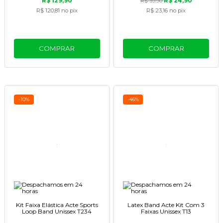
R$ 129,90
R$ 24,90
R$ 39,90
R$ 120,81
no pix
R$ 23,16
no pix
COMPRAR
COMPRAR
-10%
-46%
Kit Faixa Elástica Acte Sports
Latex Band Acte Kit Com 3
Loop Band Unissex T234
Faixas Unissex T13