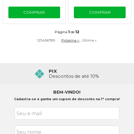
COMPRAR
COMPRAR
Página
1
de
12
1
2
3
4
5
6
7
8
9
Próxima >
...
Última »
FRETE GRÁTIS ACIMA 399,90
Confira o Regulamento
BEM-VINDO!
Cadastra-se e ganhe um cupom de desconto na 1° compra!