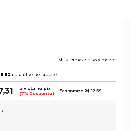
Mais formas de pagamento
79,90
no cartão de crédito
à vista no pix
7,31
Economize
R$ 12,59
(7% Desconto)
ho: