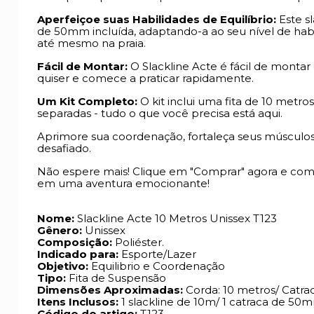
Aperfeiçoe suas Habilidades de Equilíbrio:
Este s
de 50mm incluída, adaptando-a ao seu nível de habil
até mesmo na praia.
Fácil de Montar:
O Slackline Acte é fácil de mont
quiser e comece a praticar rapidamente.
Um Kit Completo:
O kit inclui uma fita de 10 met
separadas - tudo o que você precisa está aqui.
Aprimore sua coordenação, fortaleça seus músculos e
desafiado.
Não espere mais! Clique em "Comprar" agora e come
em uma aventura emocionante!
Nome:
Slackline Acte 10 Metros Unissex T123
Gênero:
Unissex
Composição:
Poliéster.
Indicado para:
Esporte/Lazer
Objetivo:
Equilibrio e Coordenação
Tipo:
Fita de Suspensão
Dimensões Aproximadas:
Corda: 10 metros/ Catr
Itens Inclusos:
1 slackline de 10m/ 1 catraca de 50
Código do artigo:
T123