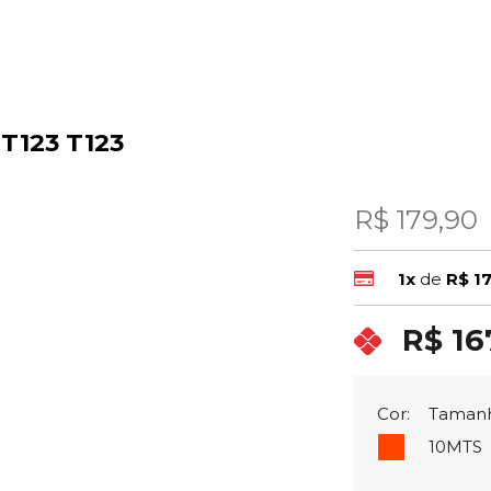
 T123 T123
R$ 179,90
1x
de
R$ 1
R$ 16
Cor:
Taman
10MTS