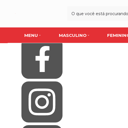
Olá Visitante!
Acesse sua conta e pedidos
Página Inicial
Quem Somos
Blog
Como Comprar
Fale Conosco
MENU
MASCULINO
FEMININ