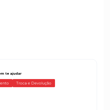
m te ajudar
ento
Troca e Devolução