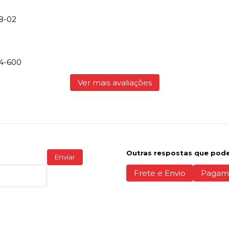
8-02
74-600
Ver mais avaliações
Outras respostas que pode
Enviar
Frete e Envio
Pagam