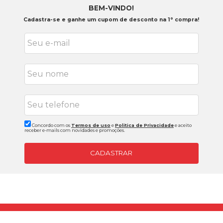
BEM-VINDO!
Cadastra-se e ganhe um cupom de desconto na 1° compra!
Concordo com os
Termos de uso
e
Politica de Privacidade
e aceito
receber e-mails com novidades e promoções.
CADASTRAR