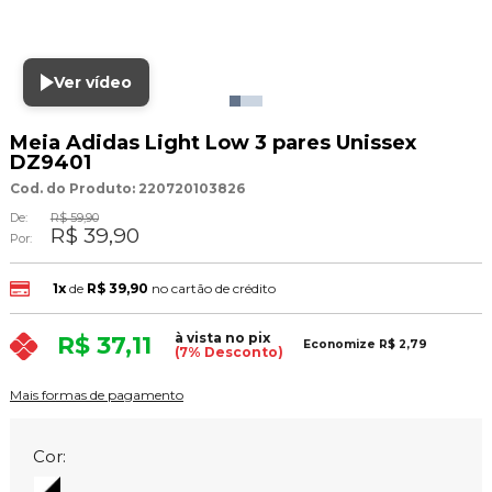
Ver vídeo
Meia Adidas Light Low 3 pares Unissex
DZ9401
Cod. do Produto: 220720103826
De:
R$ 59,90
R$ 39,90
Por:
1x
de
R$ 39,90
no cartão de crédito
à vista no pix
R$ 37,11
Economize
R$ 2,79
(7% Desconto)
Mais formas de pagamento
Cor: