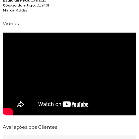
Estilo da Peça
: Com logo
Código do artigo:
DZ9401
Marca:
Adidas
Vídeos
Avaliações dos Clientes