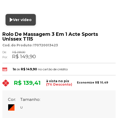
Ver vídeo
Rolo De Massagem 3 Em 1 Acte Sports
Unissex T115
Cod. do Produto: 170720013423
De:
R$ 299,90
R$ 149,90
Por:
1x
de
R$ 149,90
no cartão de crédito
à vista no pix
R$ 139,41
Economize
R$ 10,49
(7% Desconto)
Cor:
Tamanho:
U