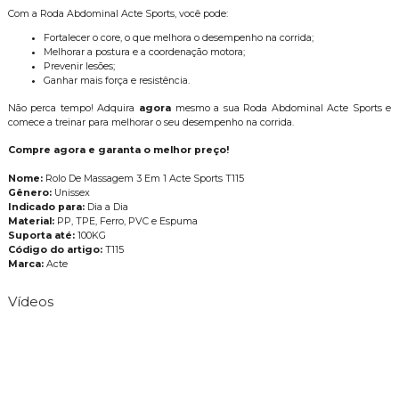
Com a Roda Abdominal Acte Sports, você pode:
Fortalecer o core, o que melhora o desempenho na corrida;
Melhorar a postura e a coordenação motora;
Prevenir lesões;
Ganhar mais força e resistência.
Não perca tempo! Adquira
agora
mesmo a sua Roda Abdominal Acte Sports e
comece a treinar para melhorar o seu desempenho na corrida.
Compre agora e garanta o melhor preço!
Nome:
Rolo De Massagem 3 Em 1 Acte Sports T115
Gênero:
Unissex
Indicado para:
Dia a Dia
Material:
PP, TPE, Ferro, PVC e Espuma
Suporta até:
100KG
Código do artigo:
T115
Marca:
Acte
Vídeos