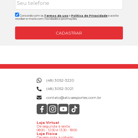
Concordo com os
Termos de uso
e
Politica de Privacidade
e aceito
receber e-mails com novidades e promoções.
CADASTRAR
(48) 3052-3220
(48) 3052-3021
contato@ativaesportes.com.br
Loja Virtual
De segunda à sexta
08:00 - 12:00 e 13:30 - 18:00
Loja Física
De segunda à sábado