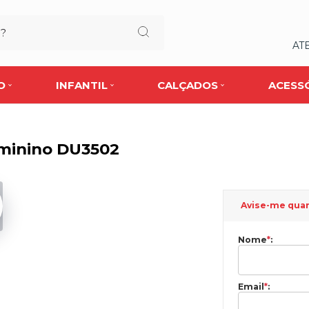
AT
O
INFANTIL
CALÇADOS
ACESS
eminino DU3502
Avise-me qua
Nome
*
:
Email
*
: