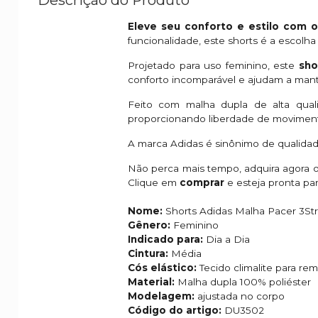
Eleve seu conforto e estilo com 
funcionalidade, este shorts é a escolha 
Projetado para uso feminino, este
sho
conforto incomparável e ajudam a mant
Feito com malha dupla de alta qual
proporcionando liberdade de movimento
A marca Adidas é sinônimo de qualida
Não perca mais tempo, adquira agora 
Clique em
comprar
e esteja pronta par
Nome:
Shorts Adidas Malha Pacer 3St
Gênero:
Feminino
Indicado para:
Dia a Dia
Cintura:
Média
Cós elástico:
Tecido climalite para re
Material:
Malha dupla 100% poliéster
Modelagem:
ajustada no corpo
Código do artigo:
DU3502