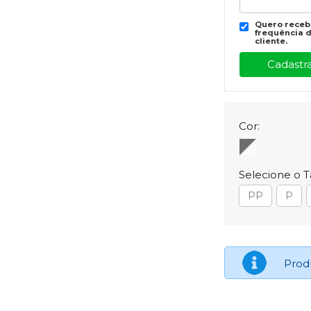
Quero recebe
frequência d
cliente.
Cor:
Selecione o 
PP
P
Prod