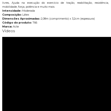
livres, Ajuda na execução do exercício de tração, reabilitação, resistência,
mobilidade, força, potência e muito mais
Intensidade:
Moderada
Composição:
Látex
Dimensões Aproximadas:
2,08m (comprimento) x 3,2cm (espessura)
Código do produto:
T66
Marca:
Acte
Vídeos