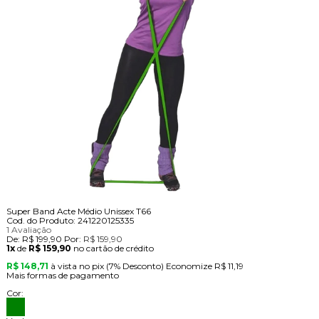
Super Band Acte Médio Unissex T66
Cod. do Produto: 241220125335
1 Avaliação
De:
R$ 199,90
Por:
R$ 159,90
1x
de
R$ 159,90
no cartão de crédito
R$ 148,71
à vista no pix
(7% Desconto)
Economize
R$ 11,19
Mais formas de pagamento
Cor: