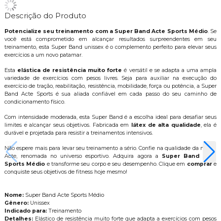
Descrição do Produto
Potencialize seu treinamento com a Super Band Acte Sports Médio
. Se
você está comprometido em alcançar resultados surpreendentes em seu
treinamento, esta Super Band unissex é o complemento perfeito para elevar seus
exercícios a um novo patamar.
Esta
elástica de resistência muito forte
é versátil e se adapta a uma ampla
variedade de exercícios com pesos livres. Seja para auxiliar na execução do
exercício de tração, reabilitação, resistência, mobilidade, força ou potência, a Super
Band Acte Sports é sua aliada confiável em cada passo do seu caminho de
condicionamento físico.
Com intensidade moderada, esta Super Band é a escolha ideal para desafiar seus
limites e alcançar seus objetivos. Fabricada em
látex de alta qualidade
, ela é
durável e projetada para resistir a treinamentos intensivos.
Não espere mais para levar seu treinamento a sério. Confie na qualidade da marca
Acte, renomada no universo esportivo. Adquira agora a
Super Band Acte
Sports Médio
e transforme seu corpo e seu desempenho. Clique em
comprar
e
conquiste seus objetivos de fitness hoje mesmo!
Nome:
Super Band Acte Sports Médio
Gênero:
Unissex
Indicado para:
Treinamento
Detalhes:
Elástico de resistência muito forte que adapta a exercícios com pesos